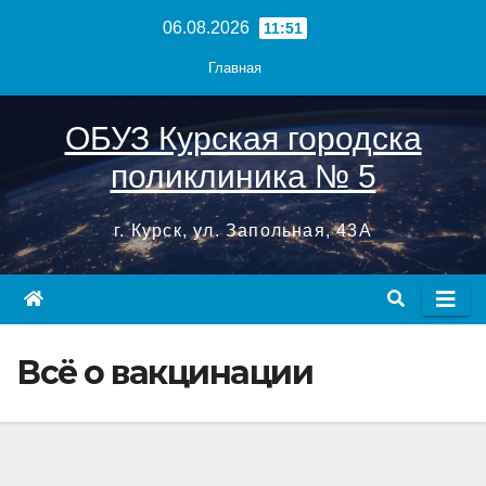
Перейти
06.08.2026
11:51
к
Главная
содержимому
ОБУЗ Курская городска
поликлиника № 5
г. Курск, ул. Запольная, 43А
Всё о вакцинации